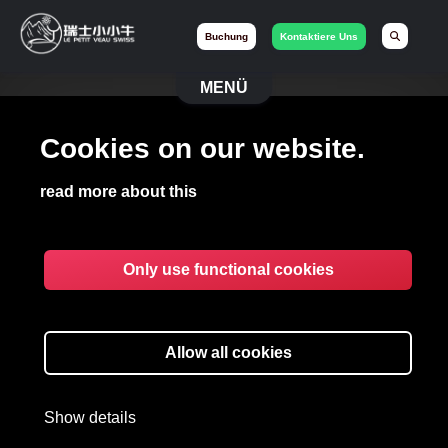
Buchung
Kontaktiere Uns
MENÜ
Cookies on our website.
read more about this
ENTWICKELN SIE
Only use functional cookies
EINE
PARTNERSCHAFT MIT
Allow all cookies
DER LE PETIT VEAU
SWISS
Show details