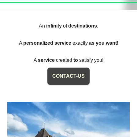
An
infinity
of
destinations
.
A
personalized service
exactly
as you want
!
A
service
created
to
satisfy you!
CONTACT-US