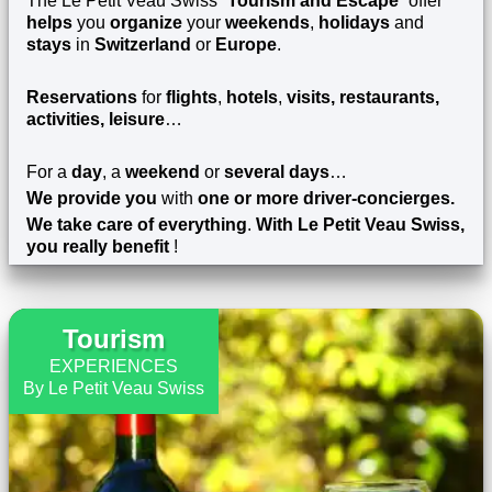
The Le Petit Veau Swiss “
Tourism and Escape
” offer
helps
you
organize
your
weekends
,
holidays
and
stays
in
Switzerland
or
Europe
.
Reservations
for
flights
,
hotels
,
visits, restaurants,
activities, leisure
…
For a
day
, a
weekend
or
several days
…
We provide you
with
one or more driver-concierges.
We take care of everything
.
With Le Petit Veau Swiss,
you really benefit
!
EXPLORE
Tourism
EXPERIENCES
By Le Petit Veau Swiss