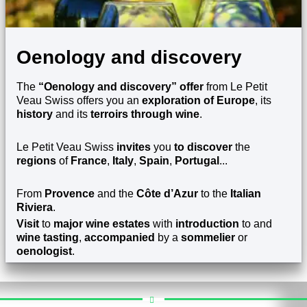
Oenology and discovery
The
“Oenology and discovery” offer
from Le Petit
Veau Swiss offers you an
exploration of Europe
, its
history
and its
terroirs through wine
.
Le Petit Veau Swiss
invites
you
to discover
the
regions
of
France
,
Italy
,
Spain
,
Portugal
...
From
Provence
and the
Côte d’Azur
to the
Italian
Riviera
.
Visit
to
major wine estates
with
introduction
to and
wine tasting
,
accompanied
by a
sommelier
or
oenologist
.
EXPLORE