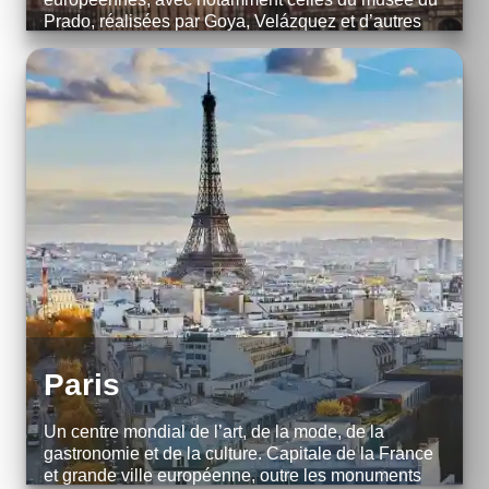
Prado, réalisées par Goya, Velázquez et d’autres
maîtres espagnols. Située au centre de l’Espagne,
Madrid, sa capitale, est une ville dotée d’éléga...
EXPLORE
Paris
Un centre mondial de l’art, de la mode, de la
gastronomie et de la culture. Capitale de la France
et grande ville européenne, outre les monuments