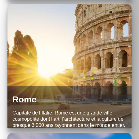
comme la tour Eiffel et la cathédrale gothique Notre-
Dame du XIIe siècle, la ville est réputée pour s...
EXPLORE
Rome
Capitale de l’Italie, Rome est une grande ville
cosmopolite dont l’art, l’architecture et la culture de
presque 3 000 ans rayonnent dans le monde entier.
Ses ruines telles que celles du Forum Romain et du
Colisée évoquent la puissanc...