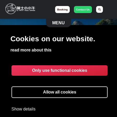
Booking
Contact Us
MENU
Cookies on our website.
read more about this
Only use functional cookies
TOURISM
Allow all cookies
We are here to help you discover
exceptional places.
Show details