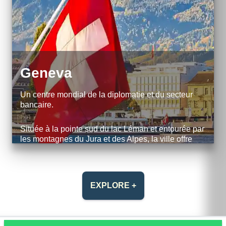
Geneva
Un centre mondial de la diplomatie et du secteur
bancaire.
Située à la pointe sud du lac Léman et entourée par
les montagnes du Jura et des Alpes, la ville offre
des vues exceptionnelles sur le majestueux Mont-
Blanc.
EXPLORE +
EXPLORE