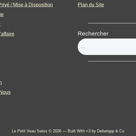
rivé / Mise à Disposition
Plan du Site
ie
t
Rechercher
'affaire
n
-Nous
Le Petit Veau Swiss © 2026 —
Built With <3 by Deliwrapp & Co