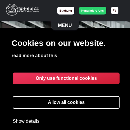
Buchung
Kontaktiere Uns
MENÜ
Cookies on our website.
LE PETIT VEAU
SWISS
read more about this
Limousine und Concierge
Only use functional cookies
Büchen Sie Ihr Fahrzeug
Allow all cookies
Lass uns auf WhatsApp chatten
Show details