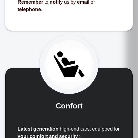
Remember
to
notify
us by
email
or
telephone
.
Confort
Latest generation
high-end cars, equipped for
your comfort and security
: