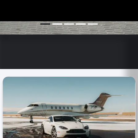
🇬🇧
🇫🇷
🇨🇳
🇩🇪
🇮🇹